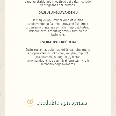
daugiau skaidulinių medžiagų bei baltymų, todėl
vertingesnės nei įprastos.
GAUSŪS ANGLIAVANDENIŲ
Iš visų kruopų manai yra didžiausias
angliavandenių šaltinis, lengvai virškinami ir
organizmo greitai įsisavinami. Taip pat, turtingi
mineralinėmis medžiagomis, vitaminais ir
ląsteliena.
SVEIKATOS SERGĖTOJAI
Dažniausiai naudojamos košės gamybai manų
kruopos idealiai tinka vaikų mitybai, taip pat
įtraukiamos į suaugusiųjų dietas,
rekomenduojamos esant įvairiems žarnyno ir
skrandžio negalavimams.
Produkto aprašymas