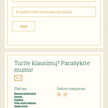
Siųsti
Turite klausimų? Parašykite
mums!
Plačiau:
Sekite naujienas:
Malsenos Enciklopedija
Receptai
Produktai
Grūdų veislių katalogas
Įmonės istorija