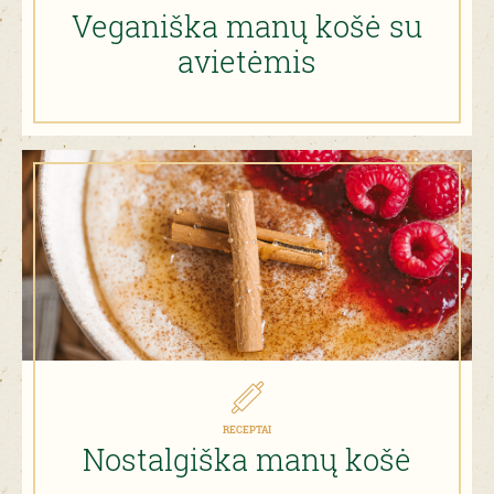
Veganiška manų košė su
avietėmis
RECEPTAI
Nostalgiška manų košė