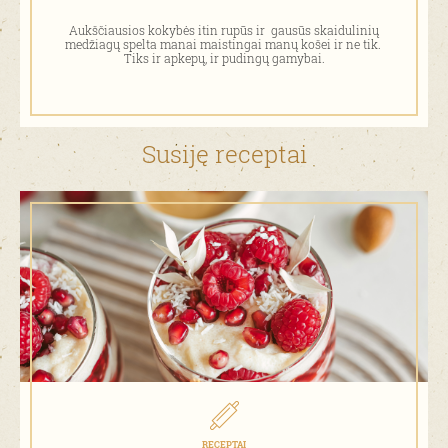
Aukščiausios kokybės itin rupūs ir gausūs skaidulinių
medžiagų spelta manai maistingai manų košei ir ne tik.
Tiks ir apkepų, ir pudingų gamybai.
Susiję receptai
RECEPTAI