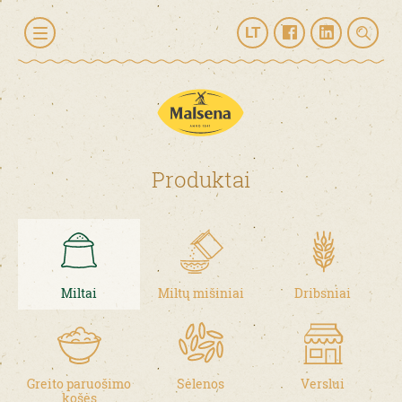
LT
Produktai
Miltai
Miltų mišiniai
Dribsniai
Greito paruošimo
Sėlenos
Verslui
košės