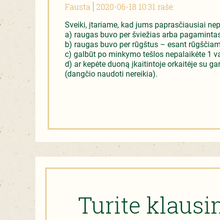
Fausta
2020-06-18 10:31 rašė:
Sveiki, įtariame, kad jums paprasčiausiai ne
a) raugas buvo per šviežias arba pagamintas
b) raugas buvo per rūgštus – esant rūgščiam
c) galbūt po minkymo tešlos nepalaikėte 1 val.
d) ar kepėte duoną įkaitintoje orkaitėje su g
(dangčio naudoti nereikia).
Turite klaus