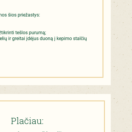
mos šios priežastys:
tikrinti tešlos purumą;
ių ir greitai įdėjus duoną į kepimo stalčių
Plačiau: