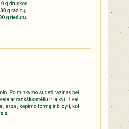
10 g druskos;
30 g razinų;
30 g riešutų.
 7 min. Po minkymo sudėti razinas bei
le ar rankšluostėliu ir laikyti 1 val.
elį arba į kepimo formą ir kildyti, kol
ais.