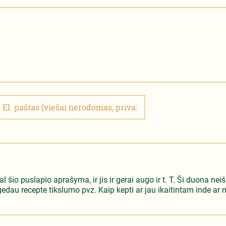
šio puslapio aprašyma, ir jis ir gerai augo ir t. T. Ši duona neiški
edau recepte tikslumo pvz. Kaip kepti ar jau ikaitintam inde ar ne