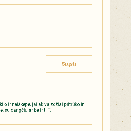
Siųsti
lo ir neiškepe, jai akivaizdžiai pritrūko ir
, su dangčiu ar be ir t. T.