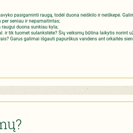
pavyko pasigaminti raugą, todėl duona neiškilo ir neiškepė. Gali
 per seniau ir nepamaitintas;
 raugui duona sunkiau kyla;
 ir tik tuomet sulankstėte? Šių veiksmų būtina laikytis norint už
arais? Garus galimai išgauti papurškus vandens ant orkaitės sienel
imų?