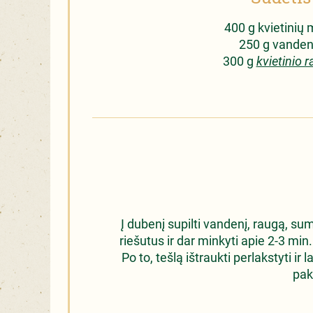
400 g kvietinių m
250 g vanden
300 g
kvietinio 
Į dubenį supilti vandenį, raugą, sum
riešutus ir dar minkyti apie 2-3 min.
Po to, tešlą ištraukti perlakstyti ir 
pak