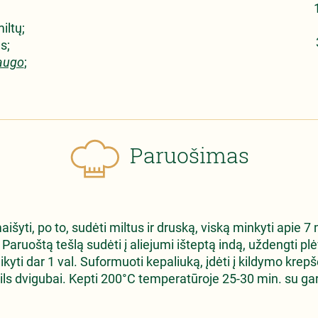
iltų;
s;
raugo
;
Paruošimas
aišyti, po to, sudėti miltus ir druską, viską minkyti apie
 Paruoštą tešlą sudėti į aliejumi išteptą indą, uždengti plėve
laikyti dar 1 val. Suformuoti kepaliuką, įdėti į kildymo krepš
ils dvigubai. Kepti 200°C temperatūroje 25-30 min. su gar