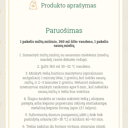
Produkto aprašymas
Paruošimas
1 pakelis miltų mišinio, 360 ml šilto vandens, 1 pakelis
sausų mielių
Sumaišyti miltų mišinį su sausomis mielėmis (mielių
maišelį rasite dėžutės viduje).
Įpilti 360 ml 30–32 °C vandens.
Minkyti tešlą buitiniu maišytuvu (spiraliniais
antgaliais) 1 minutę lėtai, 1 greičiu, kol neliks sausų
miltų, ir 2–3 minutes 2 greičiu. Neturint mikserio,
intensyviai minkyti rankomis apie 5 min., kol nebeliks
sausų miltų ir tešla bus vientisa.
Šlapiu šaukštu ar ranka sukrėsti tešlą į aliejumi
pateptą arba kepimo popieriumi išklotą stačiakampę
metalinę kepimo formą (apie 1,5 l talpos).
Suformuotą duonos pusgaminį įdėti į šiek tiek
pašildytą orkaitę (30–35 °C) ir kildinti 40–60 min.
Tešlai pakilus iki formos viršaus, atsargiai išimti