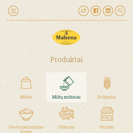
LT
Produktai
Miltai
Miltų mišiniai
Dribsniai
Greito paruošimo
Sėlenos
Verslui
košės