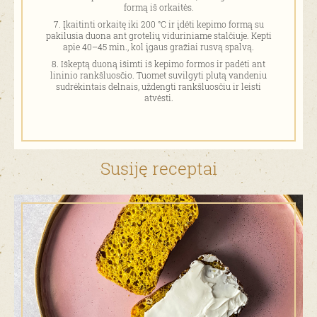
formą iš orkaitės.
Įkaitinti orkaitę iki 200 °C ir įdėti kepimo formą su
pakilusia duona ant grotelių viduriniame stalčiuje. Kepti
apie 40–45 min., kol įgaus gražiai rusvą spalvą.
Iškeptą duoną išimti iš kepimo formos ir padėti ant
lininio rankšluosčio. Tuomet suvilgyti plutą vandeniu
sudrėkintais delnais, uždengti rankšluosčiu ir leisti
atvėsti.
Susiję receptai