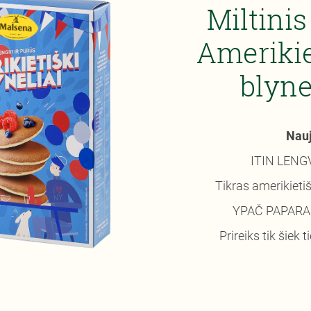
Miltini
Ameriki
blyn
Nauj
ITIN LENG
Tikras amerikietiš
YPAČ PAPARA
Prireiks tik šiek t