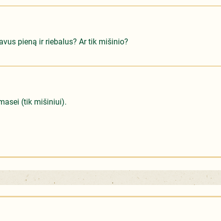
avus pieną ir riebalus? Ar tik mišinio?
asei (tik mišiniui).