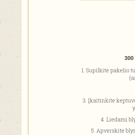
300 
Supilkite pakelio t
(a
Įkaitinkite keptuv
y
Liedami bly
Apverskite blyn