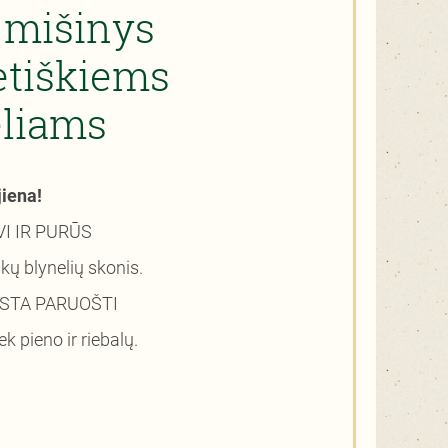
s mišinys
etiškiems
eliams
iena!
VI IR PURŪS
kų blynelių skonis.
STA PARUOŠTI
iek pieno ir riebalų.