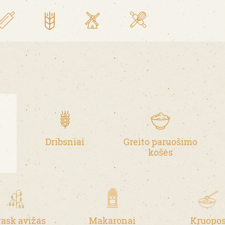
Dribsniai
Greito paruošimo
košės
rask avižas
Makaronai
Kruopo