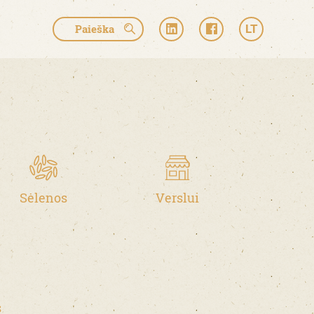
LT
Sėlenos
Verslui
s