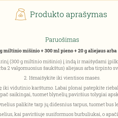
Produkto aprašymas
Paruošimas
g miltinio mišinio + 300 ml pieno + 20 g aliejaus arba
urinį (300 g miltinio mišinio) į indą ir maišydami įpilk
rba 2 valgomuosius šaukštus) aliejaus arba tirpinto sv
Išmaišykite iki vientisos masės.
ę iki vidutinio karštumo. Labai plonai patepkite rieba
pač saikingai, tuomet blynelių paviršius tolygiai aps
nelius palikite tarp jų didesnius tarpus, tuomet bus l
elius, kai paviršiuje susiformuos burbuliukai, o apač