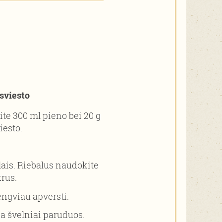
 sviesto
ite 300 ml pieno bei 20 g
iesto.
lais. Riebalus naudokite
krus.
engviau apversti.
ia švelniai paruduos.