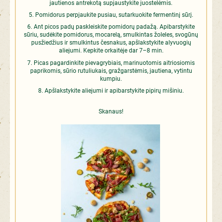
jautienos antrekotą supjaustykite juostelėmis.
Pomidorus perpjaukite pusiau, sutarkuokite fermentinį sūrį.
Ant picos padų paskleiskite pomidorų padažą. Apibarstykite
sūriu, sudėkite pomidorus, mocarelą, smulkintas žoleles, svogūnų
pusžiedžius ir smulkintus česnakus, apšlakstykite alyvuogių
aliejumi. Kepkite orkaitėje dar 7–8 min.
Picas pagardinkite pievagrybiais, marinuotomis aitriosiomis
paprikomis, sūrio rutuliukais, gražgarstėmis, jautiena, vytintu
kumpiu.
Apšlakstykite aliejumi ir apibarstykite pipirų mišiniu.
Skanaus!