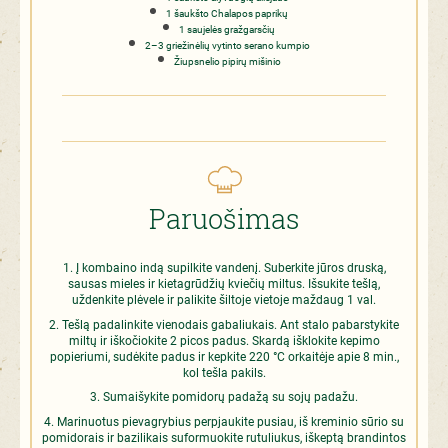
1 šaukšto Chalapos paprikų
1 saujelės gražgarsčių
2–3 griežinėlių vytinto serano kumpio
Žiupsnelio pipirų mišinio
Paruošimas
Į kombaino indą supilkite vandenį. Suberkite jūros druską,
sausas mieles ir kietagrūdžių kviečių miltus. Išsukite tešlą,
uždenkite plėvele ir palikite šiltoje vietoje maždaug 1 val.
Tešlą padalinkite vienodais gabaliukais. Ant stalo pabarstykite
miltų ir iškočiokite 2 picos padus. Skardą išklokite kepimo
popieriumi, sudėkite padus ir kepkite 220 °C orkaitėje apie 8 min.,
kol tešla pakils.
Sumaišykite pomidorų padažą su sojų padažu.
Marinuotus pievagrybius perpjaukite pusiau, iš kreminio sūrio su
pomidorais ir bazilikais suformuokite rutuliukus, iškeptą brandintos