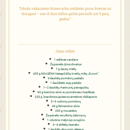
Tobula vakarienei dviese arba netikėtai picos šventei su
draugais – nes iš šios tešlos galite paruošti net 5 picų
padus.”
Jums reikės
1 stiklinės vandens
Žiupsnelio jūros druskos
7 g sausų mielių
430 g MALSENA kietagrūdžių kviečių miltų „Durum“
4 šaukštų pomidorų padažo
1 šaukštelio sojų padažo
1–2 šaukštų marinuotų pievagrybių
60 g kreminio sūrio su pomidorais ir bazilikais
220 g brandintos jautienos antrekoto didkepsnio
5–6 vyšninių pomidorų
40 g fermentinio sūrio
200 g mocarelos
Žiupsnelio smulkintų žalumynų
1 vidutinio mėlynojo svogūno
3–4 skiltelių česnako
1 šaukšto alyvuogių aliejaus