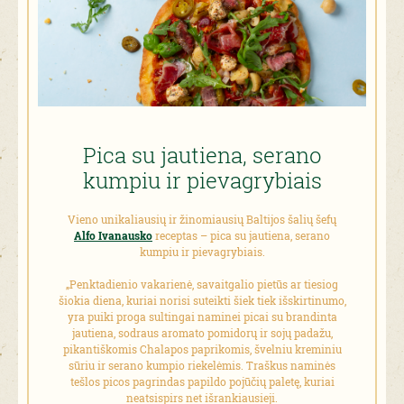
Pica su jautiena, serano
kumpiu ir pievagrybiais
Vieno unikaliausių ir žinomiausių Baltijos šalių šefų
Alfo Ivanausko
receptas – pica su jautiena, serano
kumpiu ir pievagrybiais.
„Penktadienio vakarienė, savaitgalio pietūs ar tiesiog
šiokia diena, kuriai norisi suteikti šiek tiek išskirtinumo,
yra puiki proga sultingai naminei picai su brandinta
jautiena, sodraus aromato pomidorų ir sojų padažu,
pikantiškomis Chalapos paprikomis, švelniu kreminiu
sūriu ir serano kumpio riekelėmis. Traškus naminės
tešlos picos pagrindas papildo pojūčių paletę, kuriai
neatsispirs net išrankiausieji.