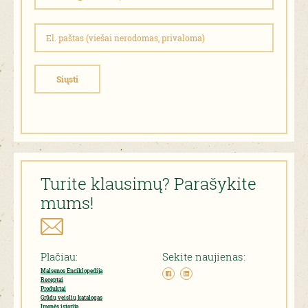
Siųsti
Turite klausimų? Parašykite
mums!
Plačiau:
Sekite naujienas:
Malsenos Enciklopedija
Receptai
Produktai
Grūdų veislių katalogas
Įmonės istorija