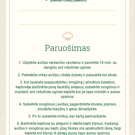
grietinės ir žolelių patiekimui
Paruošimas
Užpilkite avižas verdančiu vandeniu ir pavirkite 10 min. su
dangčiu ant vidutinės ugnies.
Perkelkite virtas avižas į didelį dubenį ir palaukite kol atvės.
Kol laukiate supjaustykite į svogūną į smulkius kubelius,
keptuvėje įkaitinkite porą šaukštų aliejaus, suberkite svogūnus ir
maišant, ant vidutinės ugnies kepkite kol jie taps minkšti ir aukso
spalvos.
Suberkite svogūnus į avižas, pagardinkite druska, pipirais,
įmuškite kiaušinį ir gerai išmaišykite.
Po to suberkite miltus, dar kartą permaišykite.
Įkaitinkite keptuvę su aliejumi ir dėkite kepti blynus. Kadangi
avižos ir svogūnai jau kepti, jūsų tikslas yra apskrudinti išorę, taigi
kepkite kol blynai iš abiejų pusių taps aukso spalvos.