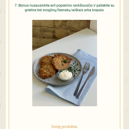
Blynus nusausinkite ant popierinio rankšluosčio ir patiekite su
grietine bei svogūnų/česnakų laiškais arba krapais.
Susiję produktai: