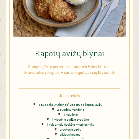
Kapotų avižų blynai
Knygos „Kaip per sviestą“ autorės
Vitos Marijos
Murėnaitės receptas –
sūrūs kapotų avižų blynai. 🥞
Jums reikės
1 puodelio „Malsenos“ viso grūdo kapotų avižų
2 puodelių vandens
1 kiaušinio
1 vidutinio dydžio svogūno
4 valgomųjų šaukštų kvietinių miltų
druskos ir pipirų
aliejaus kepimui