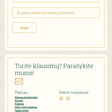
Siųsti
Turite klausimų? Parašykite
mums!
Plačiau:
Sekite naujienas:
Malsenos Enciklopedija
Receptai
Produktai
Grūdų veislių katalogas
Įmonės istorija