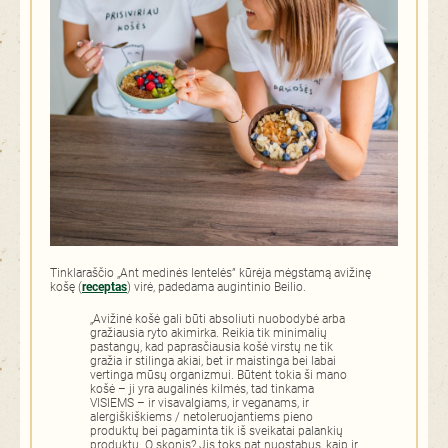
Tinklaraščio „Ant medinės lentelės” kūrėja mėgstamą avižinę
košę (
receptas
) virė, padedama augintinio Beilio.
„Avižinė košė gali būti absoliuti nuobodybė arba
gražiausia ryto akimirka. Reikia tik minimalių
pastangų, kad paprasčiausia košė virstų ne tik
gražia ir stilinga akiai, bet ir maistinga bei labai
vertinga mūsų organizmui. Būtent tokia ši mano
košė – ji yra augalinės kilmės, tad tinkama
VISIEMS – ir visavalgiams, ir veganams, ir
alergiškiškiems / netoleruojantiems pieno
produktų bei pagaminta tik iš sveikatai palankių
produktų. O skonis? Jis toks pat nuostabus, kaip ir