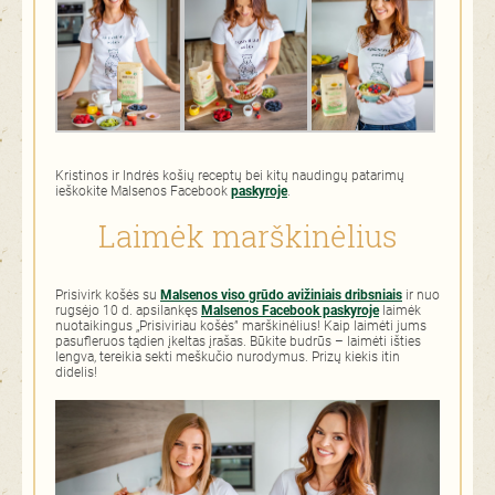
Kristinos ir Indrės košių receptų bei kitų naudingų patarimų
ieškokite Malsenos Facebook
paskyroje
.
Laimėk marškinėlius
Prisivirk košės su
Malsenos viso grūdo avižiniais dribsniais
ir nuo
rugsėjo 10 d. apsilankęs
Malsenos Facebook paskyroje
laimėk
nuotaikingus „Prisiviriau košės” marškinėlius! Kaip laimėti jums
pasufleruos tądien įkeltas įrašas. Būkite budrūs – laimėti išties
lengva, tereikia sekti meškučio nurodymus. Prizų kiekis itin
didelis!