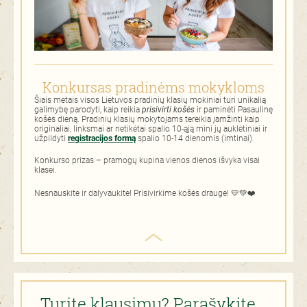
Konkursas pradinėms mokykloms
Šiais metais visos Lietuvos pradinių klasių mokiniai turi unikalią
galimybę parodyti, kaip reikia
prisivirti košės
ir paminėti Pasaulinę
košės dieną. Pradinių klasių mokytojams tereikia įamžinti kaip
originaliai, linksmai ar netikėtai spalio 10-ąją mini jų auklėtiniai ir
užpildyti
registracijos formą
spalio 10-14 dienomis (imtinai).
Konkurso prizas – pramogų kupina vienos dienos išvyka visai
klasei.
Nesnauskite ir dalyvaukite! Prisivirkime košės drauge! 💛💚❤️
Turite klausimų? Parašykite