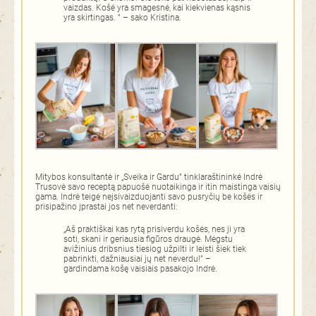
vaizdas. Košė yra smagesnė, kai kiekvienas kąsnis
yra skirtingas. ” – sako Kristina.
Mitybos konsultantė ir „Sveika ir Gardu” tinklaraštininkė Indrė
Trusovė savo receptą papuošė nuotaikinga ir itin maistinga vaisių
gama. Indrė teigė neįsivaizduojanti savo pusryčių be košės ir
prisipažino įprastai jos net neverdanti:
„Aš praktiškai kas rytą prisiverdu košės, nes ji yra
soti, skani ir geriausia figūros draugė. Mėgstu
avižinius dribsnius tiesiog užpilti ir leisti šiek tiek
pabrinkti, dažniausiai jų net neverdu!” –
gardindama košę vaisiais pasakojo Indrė.