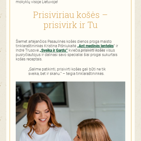
mokyklų visoje Lietuvoje!
Prisiviriau košės –
prisivirk ir Tu
Šiemet artėjančios Pasaulinės košės dienos proga maisto
tinklaraštininkės Kristina Pišniukaitė
„Ant medinės lentelės
” ir
Indrė Trusovė
„Sveika ir Gardu”
kviečia
prisivirti košės
visus
pusryčiautojus ir dalinasi savo specialiai šiai progai sukurtais
košės receptais.
„Galime patikinti, prisivirti košės gali būti ne tik
sveika, bet ir skanu.” – teigia tinklaraštininkės.