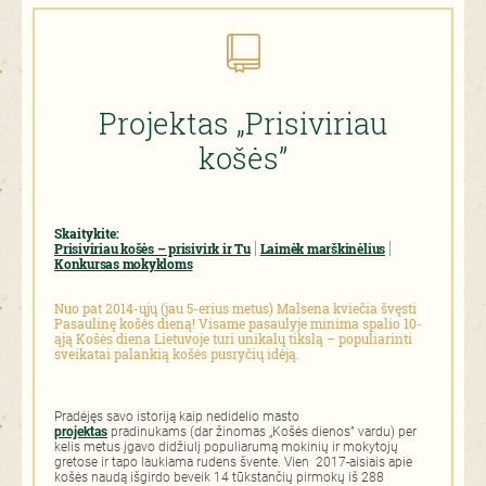
Projektas „Prisiviriau
košės”
Skaitykite:
Prisiviriau košės – prisivirk ir Tu
Laimėk marškinėlius
Konkursas mokykloms
Nuo pat 2014-ųjų (jau 5-erius metus) Malsena kviečia švęsti
Pasaulinę košės dieną! Visame pasaulyje minima spalio 10-
ąją Košės diena Lietuvoje turi unikalų tikslą – populiarinti
sveikatai palankią košės pusryčių idėją.
Pradėjęs savo istoriją kaip nedidelio masto
projektas
pradinukams (dar žinomas „Košės dienos” vardu) per
kelis metus įgavo didžiulį populiarumą mokinių ir mokytojų
gretose ir tapo laukiama rudens švente. Vien 2017-aisiais apie
košės naudą išgirdo beveik 14 tūkstančių pirmokų iš 288